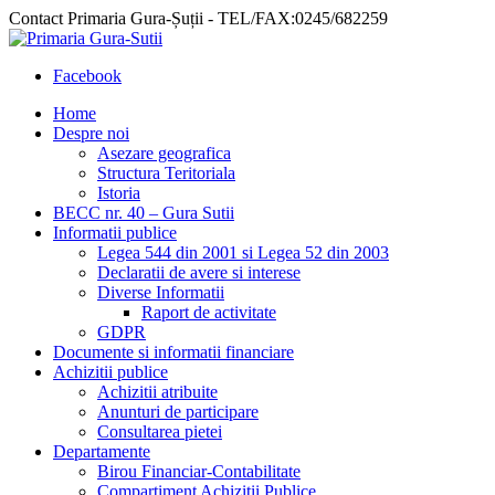
Contact Primaria Gura-Șuții - TEL/FAX:0245/682259
Facebook
Home
Despre noi
Asezare geografica
Structura Teritoriala
Istoria
BECC nr. 40 – Gura Sutii
Informatii publice
Legea 544 din 2001 si Legea 52 din 2003
Declaratii de avere si interese
Diverse Informatii
Raport de activitate
GDPR
Documente si informatii financiare
Achizitii publice
Achizitii atribuite
Anunturi de participare
Consultarea pietei
Departamente
Birou Financiar-Contabilitate
Compartiment Achizitii Publice