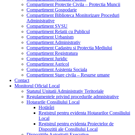
Compartiment Protectie Civila – Protectia Muncii
Compartiment Gospodarie
Compartiment Biblioteca Monitorizare Proceduri
Administrative
Compartiment SVSU
Compartiment Relatii cu Publicul
Compartiment Urbanism
Compartiment Administrativ
Compartiment Cadastru si Protectia Mediului
Compartiment Registratura
Compartiment Juridic
Compartiment Agricol
Compartiment Asistenta Sociala
Compartiment Stare civila – Resurse umane
Contact
Monitorul Oficial Local
Statutul Unitatii Administrativ Teritoriale
Regulamentele privind procedurile admnistrative
Hotararile Consiliului Local
Hotărâri
Registrul pentru evidenta Hotararilor Consiliului
Local
Registrul pentru evidenta Proiectelor de
Dispozitii ale Consiliului Local
Dispozitiile Autoritatii Executive