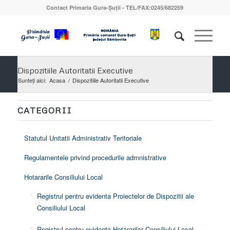
Contact Primaria Gura-Șuții - TEL/FAX:0245/682259
Dispozitiile Autoritatii Executive
Sunteți aici:
Acasa
/
Dispozitiile Autoritatii Executive
CATEGORII
Statutul Unitatii Administrativ Teritoriale
Regulamentele privind procedurile admnistrative
Hotararile Consiliului Local
Registrul pentru evidenta Proiectelor de Dispozitii ale
Consiliului Local
Registrul pentru evidenta Hotararilor Consiliului Local