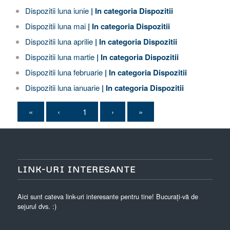
Dispozitii luna iunie
| In categoria
Dispozitii
Dispozitii luna mai
| In categoria
Dispozitii
Dispozitii luna aprilie
| In categoria
Dispozitii
Dispozitii luna martie
| In categoria
Dispozitii
Dispozitii luna februarie
| In categoria
Dispozitii
Dispozitii luna ianuarie
| In categoria
Dispozitii
«
‹
1
›
»
LINK-URI INTERESANTE
Aici sunt cateva link-uri interesante pentru tine! Bucurați-vă de
sejurul dvs. :)