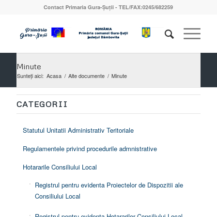
Contact Primaria Gura-Șuții - TEL/FAX:0245/682259
Minute
Sunteți aici:
Acasa
/
Alte documente
/
Minute
CATEGORII
Statutul Unitatii Administrativ Teritoriale
Regulamentele privind procedurile admnistrative
Hotararile Consiliului Local
Registrul pentru evidenta Proiectelor de Dispozitii ale
Consiliului Local
Registrul pentru evidenta Hotararilor Consiliului Local