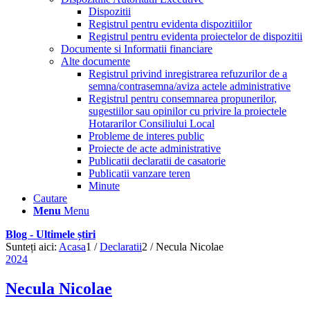
Dispozitii
Registrul pentru evidenta dispozitiilor
Registrul pentru evidenta proiectelor de dispozitii
Documente si Informatii financiare
Alte documente
Registrul privind inregistrarea refuzurilor de a
semna/contrasemna/aviza actele administrative
Registrul pentru consemnarea propunerilor,
sugestiilor sau opinilor cu privire la proiectele
Hotararilor Consiliului Local
Probleme de interes public
Proiecte de acte administrative
Publicatii declaratii de casatorie
Publicatii vanzare teren
Minute
Cautare
Menu
Menu
Blog - Ultimele știri
Sunteți aici:
Acasa
1
/
Declaratii
2
/
Necula Nicolae
2024
Necula Nicolae