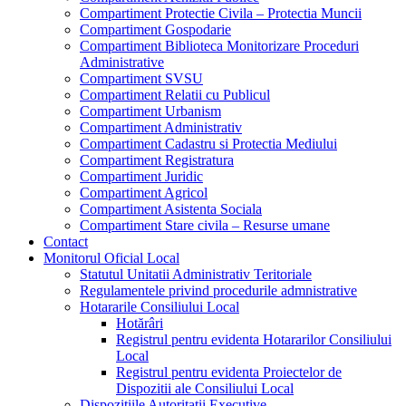
Compartiment Protectie Civila – Protectia Muncii
Compartiment Gospodarie
Compartiment Biblioteca Monitorizare Proceduri
Administrative
Compartiment SVSU
Compartiment Relatii cu Publicul
Compartiment Urbanism
Compartiment Administrativ
Compartiment Cadastru si Protectia Mediului
Compartiment Registratura
Compartiment Juridic
Compartiment Agricol
Compartiment Asistenta Sociala
Compartiment Stare civila – Resurse umane
Contact
Monitorul Oficial Local
Statutul Unitatii Administrativ Teritoriale
Regulamentele privind procedurile admnistrative
Hotararile Consiliului Local
Hotărâri
Registrul pentru evidenta Hotararilor Consiliului
Local
Registrul pentru evidenta Proiectelor de
Dispozitii ale Consiliului Local
Dispozitiile Autoritatii Executive