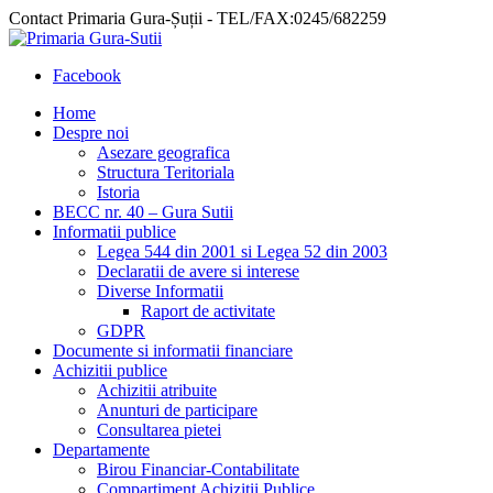
Contact Primaria Gura-Șuții - TEL/FAX:0245/682259
Facebook
Home
Despre noi
Asezare geografica
Structura Teritoriala
Istoria
BECC nr. 40 – Gura Sutii
Informatii publice
Legea 544 din 2001 si Legea 52 din 2003
Declaratii de avere si interese
Diverse Informatii
Raport de activitate
GDPR
Documente si informatii financiare
Achizitii publice
Achizitii atribuite
Anunturi de participare
Consultarea pietei
Departamente
Birou Financiar-Contabilitate
Compartiment Achizitii Publice