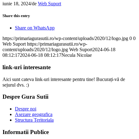
iunie 18, 2024
/
de
Web Suport
Share this entry
Share on WhatsApp
https://primariagurasutii.ro/wp-content/uploads/2020/12/logo.jpg
0
0
Web Suport
https://primariagurasutii.ro/wp-
content/uploads/2020/12/logo.jpg
Web Suport
2024-06-18
08:12:17
2024-06-18 08:12:17
Necula Nicolae
link-uri interesante
Aici sunt cateva link-uri interesante pentru tine! Bucurați-vă de
sejurul dvs. :)
Despre Gura Sutii
Despre noi
Asezare geografica
Structura Teritoriala
Informatii Publice