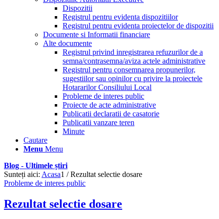
Dispozitii
Registrul pentru evidenta dispozitiilor
Registrul pentru evidenta proiectelor de dispozitii
Documente si Informatii financiare
Alte documente
Registrul privind inregistrarea refuzurilor de a
semna/contrasemna/aviza actele administrative
Registrul pentru consemnarea propunerilor,
sugestiilor sau opinilor cu privire la proiectele
Hotararilor Consiliului Local
Probleme de interes public
Proiecte de acte administrative
Publicatii declaratii de casatorie
Publicatii vanzare teren
Minute
Cautare
Menu
Menu
Blog - Ultimele știri
Sunteți aici:
Acasa
1
/
Rezultat selectie dosare
Probleme de interes public
Rezultat selectie dosare