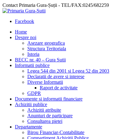
Contact Primaria Gura-Șuții - TEL/FAX:0245/682259
Facebook
Home
Despre noi
Asezare geografica
Structura Teritoriala
Istoria
BECC nr. 40 – Gura Sutii
Informatii publice
Legea 544 din 2001 si Legea 52 din 2003
Declaratii de avere si interese
Diverse Informatii
Raport de activitate
GDPR
Documente si informatii financiare
Achizitii publice
Achizitii atribuite
Anunturi de participare
Consultarea pietei
Departamente
Birou Financiar-Contabilitate
Compartiment Achizitii Publice