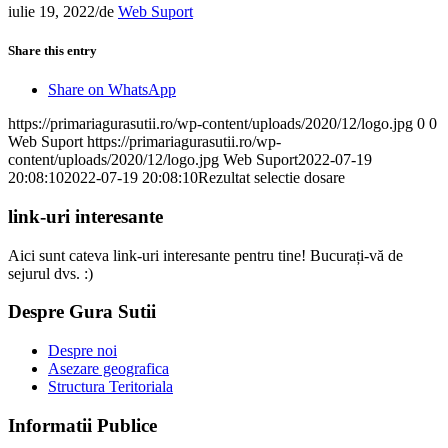
iulie 19, 2022
/
de
Web Suport
Share this entry
Share on WhatsApp
https://primariagurasutii.ro/wp-content/uploads/2020/12/logo.jpg
0
0
Web Suport
https://primariagurasutii.ro/wp-
content/uploads/2020/12/logo.jpg
Web Suport
2022-07-19
20:08:10
2022-07-19 20:08:10
Rezultat selectie dosare
link-uri interesante
Aici sunt cateva link-uri interesante pentru tine! Bucurați-vă de
sejurul dvs. :)
Despre Gura Sutii
Despre noi
Asezare geografica
Structura Teritoriala
Informatii Publice