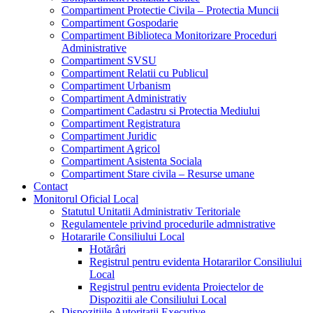
Compartiment Protectie Civila – Protectia Muncii
Compartiment Gospodarie
Compartiment Biblioteca Monitorizare Proceduri
Administrative
Compartiment SVSU
Compartiment Relatii cu Publicul
Compartiment Urbanism
Compartiment Administrativ
Compartiment Cadastru si Protectia Mediului
Compartiment Registratura
Compartiment Juridic
Compartiment Agricol
Compartiment Asistenta Sociala
Compartiment Stare civila – Resurse umane
Contact
Monitorul Oficial Local
Statutul Unitatii Administrativ Teritoriale
Regulamentele privind procedurile admnistrative
Hotararile Consiliului Local
Hotărâri
Registrul pentru evidenta Hotararilor Consiliului
Local
Registrul pentru evidenta Proiectelor de
Dispozitii ale Consiliului Local
Dispozitiile Autoritatii Executive