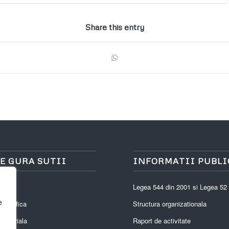
Share this entry
E GURA SUTII
INFORMATII PUBLI
i
Legea 544 din 2001 si Legea 52
e
eografica
Structura organizationala
eritoriala
Raport de activitate