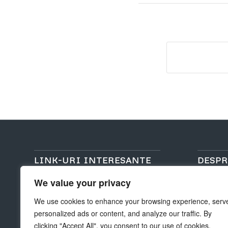
LINK-URI INTERESANTE
DESPR
We value your privacy
Despre no
Aici sunt cateva link-uri interesante pentru
tine! Bucurați-vă de sejurul dvs. :)
We use cookies to enhance your browsing experience, serv
Asezare g
personalized ads or content, and analyze our traffic. By
Structura T
clicking "Accept All", you consent to our use of cookies.