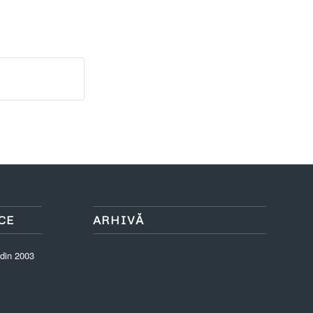
CE
ARHIVĂ
 din 2003