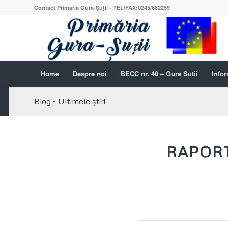
Contact Primaria Gura-Șuții - TEL/FAX:0245/682259
Home
Despre noi
BECC nr. 40 – Gura Sutii
Infor
Blog - Ultimele știri
RAPOR