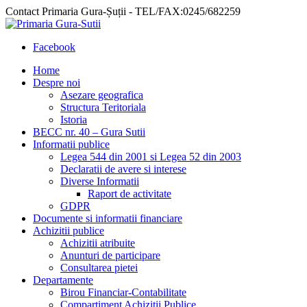
Contact Primaria Gura-Șuții - TEL/FAX:0245/682259
Facebook
Home
Despre noi
Asezare geografica
Structura Teritoriala
Istoria
BECC nr. 40 – Gura Sutii
Informatii publice
Legea 544 din 2001 si Legea 52 din 2003
Declaratii de avere si interese
Diverse Informatii
Raport de activitate
GDPR
Documente si informatii financiare
Achizitii publice
Achizitii atribuite
Anunturi de participare
Consultarea pietei
Departamente
Birou Financiar-Contabilitate
Compartiment Achizitii Publice