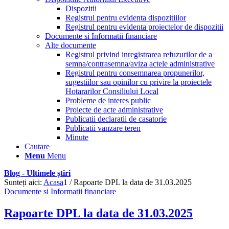
Dispozitii
Registrul pentru evidenta dispozitiilor
Registrul pentru evidenta proiectelor de dispozitii
Documente si Informatii financiare
Alte documente
Registrul privind inregistrarea refuzurilor de a
semna/contrasemna/aviza actele administrative
Registrul pentru consemnarea propunerilor,
sugestiilor sau opinilor cu privire la proiectele
Hotararilor Consiliului Local
Probleme de interes public
Proiecte de acte administrative
Publicatii declaratii de casatorie
Publicatii vanzare teren
Minute
Cautare
Menu
Menu
Blog - Ultimele știri
Sunteți aici:
Acasa
1
/
Rapoarte DPL la data de 31.03.2025
Documente si Informatii financiare
Rapoarte DPL la data de 31.03.2025