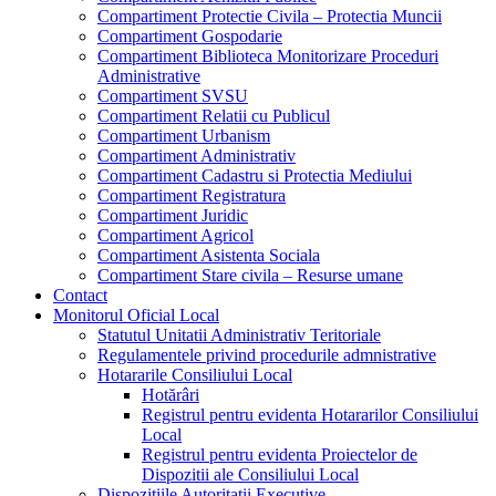
Compartiment Protectie Civila – Protectia Muncii
Compartiment Gospodarie
Compartiment Biblioteca Monitorizare Proceduri
Administrative
Compartiment SVSU
Compartiment Relatii cu Publicul
Compartiment Urbanism
Compartiment Administrativ
Compartiment Cadastru si Protectia Mediului
Compartiment Registratura
Compartiment Juridic
Compartiment Agricol
Compartiment Asistenta Sociala
Compartiment Stare civila – Resurse umane
Contact
Monitorul Oficial Local
Statutul Unitatii Administrativ Teritoriale
Regulamentele privind procedurile admnistrative
Hotararile Consiliului Local
Hotărâri
Registrul pentru evidenta Hotararilor Consiliului
Local
Registrul pentru evidenta Proiectelor de
Dispozitii ale Consiliului Local
Dispozitiile Autoritatii Executive