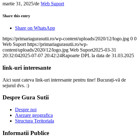
martie 31, 2025
/
de
Web Suport
Share this entry
Share on WhatsApp
https://primariagurasutii.ro/wp-content/uploads/2020/12/logo.jpg
0
0
Web Suport
https://primariagurasutii.ro/wp-
content/uploads/2020/12/logo.jpg
Web Suport
2025-03-31
20:32:04
2025-07-07 20:42:24
Rapoarte DPL la data de 31.03.2025
link-uri interesante
Aici sunt cateva link-uri interesante pentru tine! Bucurați-vă de
sejurul dvs. :)
Despre Gura Sutii
Despre noi
Asezare geografica
Structura Teritoriala
Informatii Publice