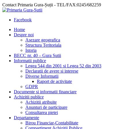
Contact Primaria Gura-Șuții - TEL/FAX:0245/682259
Facebook
Home
Despre noi
Asezare geografica
Structura Teritoriala
Istoria
BECC nr. 40 – Gura Sutii
Informatii publice
Legea 544 din 2001 si Legea 52 din 2003
Declaratii de avere si interese
Diverse Informatii
Raport de activitate
GDPR
Documente si informatii financiare
Achizitii publice
Achizitii atribuite
Anunturi de participare
Consultarea pietei
Departamente
Birou Financiar-Contabilitate
Compartiment Achizitii Publice