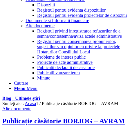
Dispozitii
Registrul pentru evidenta dispozitiilor
Registrul pentru evidenta proiectelor de dispozitii
Documente si Informatii financiare
Alte documente
Registrul privind inregistrarea refuzurilor de a
semna/contrasemna/aviza actele administrative
Registrul pentru consemnarea propunerilor,
sugestiilor sau opinilor cu privire la proiectele
Hotararilor Consiliului Local
Probleme de interes public
Proiecte de acte administrative
Publicatii declaratii de casatorie
Publicatii vanzare teren
Minute
Cautare
Menu
Menu
Blog - Ultimele știri
Sunteți aici:
Acasa
1
/
Publicație căsătorie BORJOG – AVRAM
Alte documente
Publicație căsătorie BORJOG – AVRAM