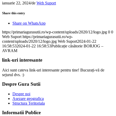
ianuarie 22, 2024
/
de
Web Suport
Share this entry
Share on WhatsApp
https://primariagurasutii.ro/wp-content/uploads/2020/12/logo.jpg
0
0
Web Suport
https://primariagurasutii.ro/wp-
content/uploads/2020/12/logo.jpg
Web Suport
2024-01-22
16:58:53
2024-01-22 16:58:53
Publicație căsătorie BORJOG –
AVRAM
link-uri interesante
Aici sunt cateva link-uri interesante pentru tine! Bucurați-vă de
sejurul dvs. :)
Despre Gura Sutii
Despre noi
Asezare geografica
Structura Teritoriala
Informatii Publice