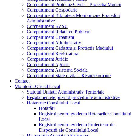
Compartiment Protectie Civila – Protectia Muncii
Compartiment Gospodarie
Compartiment Biblioteca Monitorizare Proceduri
Administrative
Compartiment SVSU
Compartiment Relatii cu Publicul
Compartiment Urbanism
Compartiment Administrativ
Compartiment Cadastru si Protectia Mediului
Compartiment Registratura
Compartiment Juridic
Compartiment Agricol
Compartiment Asistenta Sociala
Compartiment Stare civila – Resurse umane
Contact
Monitorul Oficial Local
Statutul Unitatii Administrativ Teritoriale
Regulamentele privind procedurile admnistrative
Hotararile Consiliului Local
Hotărâri
Registrul pentru evidenta Hotararilor Consiliului
Local
Registrul pentru evidenta Proiectelor de
Dispozitii ale Consiliului Local
Dispozitiile Autoritatii Executive