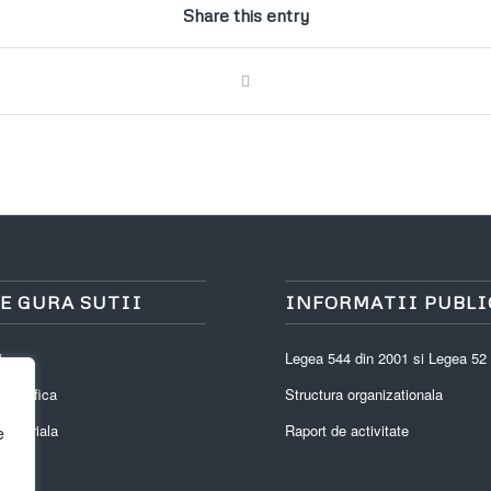
Share this entry
E GURA SUTII
INFORMATII PUBLI
i
Legea 544 din 2001 si Legea 52
eografica
Structura organizationala
eritoriala
Raport de activitate
e