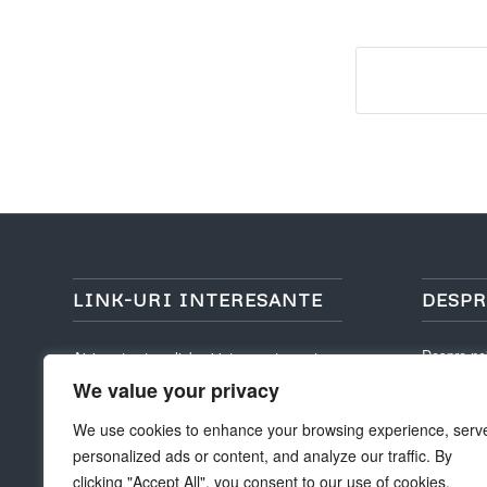
LINK-URI INTERESANTE
DESPR
Despre no
Aici sunt cateva link-uri interesante pentru
tine! Bucurați-vă de sejurul dvs. :)
We value your privacy
Asezare g
Structura T
We use cookies to enhance your browsing experience, serv
personalized ads or content, and analyze our traffic. By
clicking "Accept All", you consent to our use of cookies.