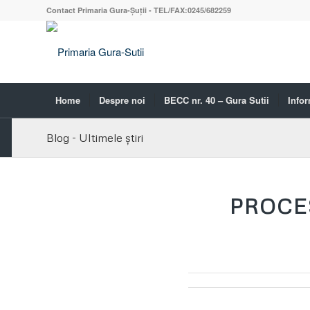
Contact Primaria Gura-Șuții - TEL/FAX:0245/682259
Home
Despre noi
BECC nr. 40 – Gura Sutii
Infor
Blog - Ultimele știri
PROCES