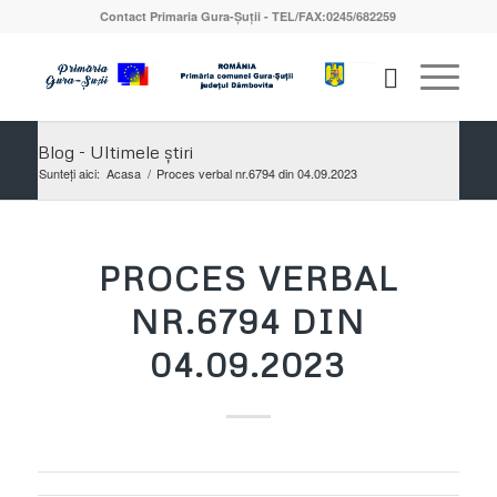
Contact Primaria Gura-Șuții - TEL/FAX:0245/682259
Blog - Ultimele știri
Sunteți aici:
Acasa
/
Proces verbal nr.6794 din 04.09.2023
PROCES VERBAL
NR.6794 DIN
04.09.2023