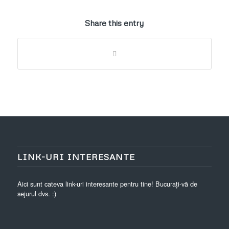
Share this entry
LINK-URI INTERESANTE
Aici sunt cateva link-uri interesante pentru tine! Bucurați-vă de
sejurul dvs. :)