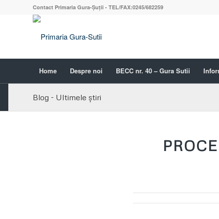
Contact Primaria Gura-Șuții - TEL/FAX:0245/682259
Home
Despre noi
BECC nr. 40 – Gura Sutii
Infor
Blog - Ultimele știri
PROCES