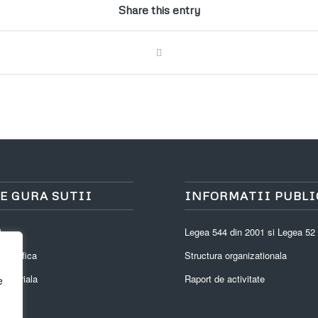
Share this entry
E GURA SUTII
INFORMATII PUBLI
i
Legea 544 din 2001 si Legea 52
eografica
Structura organizationala
eritoriala
Raport de activitate
e