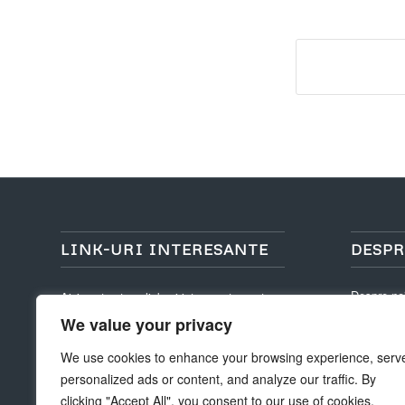
LINK-URI INTERESANTE
DESPR
Despre no
Aici sunt cateva link-uri interesante pentru
tine! Bucurați-vă de sejurul dvs. :)
We value your privacy
Asezare g
Structura T
We use cookies to enhance your browsing experience, serv
personalized ads or content, and analyze our traffic. By
clicking "Accept All", you consent to our use of cookies.