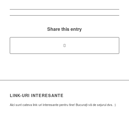
Share this entry
LINK-URI INTERESANTE
Aici sunt cateva link-uri interesante pentru tine! Bucurați-vă de sejurul dvs. :)