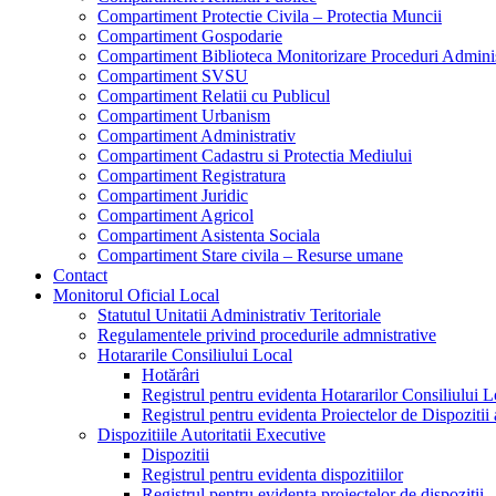
Compartiment Protectie Civila – Protectia Muncii
Compartiment Gospodarie
Compartiment Biblioteca Monitorizare Proceduri Adminis
Compartiment SVSU
Compartiment Relatii cu Publicul
Compartiment Urbanism
Compartiment Administrativ
Compartiment Cadastru si Protectia Mediului
Compartiment Registratura
Compartiment Juridic
Compartiment Agricol
Compartiment Asistenta Sociala
Compartiment Stare civila – Resurse umane
Contact
Monitorul Oficial Local
Statutul Unitatii Administrativ Teritoriale
Regulamentele privind procedurile admnistrative
Hotararile Consiliului Local
Hotărâri
Registrul pentru evidenta Hotararilor Consiliului L
Registrul pentru evidenta Proiectelor de Dispozitii 
Dispozitiile Autoritatii Executive
Dispozitii
Registrul pentru evidenta dispozitiilor
Registrul pentru evidenta proiectelor de dispozitii