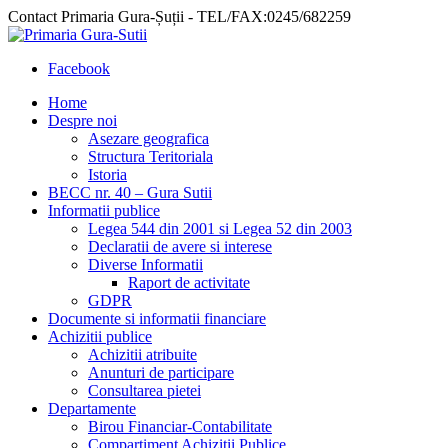
Contact Primaria Gura-Șuții - TEL/FAX:0245/682259
Facebook
Home
Despre noi
Asezare geografica
Structura Teritoriala
Istoria
BECC nr. 40 – Gura Sutii
Informatii publice
Legea 544 din 2001 si Legea 52 din 2003
Declaratii de avere si interese
Diverse Informatii
Raport de activitate
GDPR
Documente si informatii financiare
Achizitii publice
Achizitii atribuite
Anunturi de participare
Consultarea pietei
Departamente
Birou Financiar-Contabilitate
Compartiment Achizitii Publice