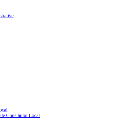
trative
ocal
ale Consiliului Local