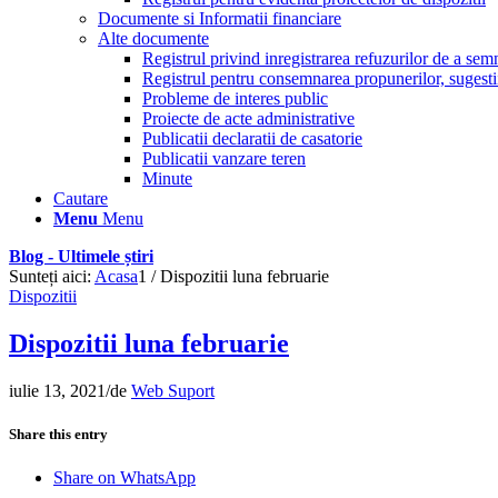
Documente si Informatii financiare
Alte documente
Registrul privind inregistrarea refuzurilor de a se
Registrul pentru consemnarea propunerilor, sugestiil
Probleme de interes public
Proiecte de acte administrative
Publicatii declaratii de casatorie
Publicatii vanzare teren
Minute
Cautare
Menu
Menu
Blog - Ultimele știri
Sunteți aici:
Acasa
1
/
Dispozitii luna februarie
Dispozitii
Dispozitii luna februarie
iulie 13, 2021
/
de
Web Suport
Share this entry
Share on WhatsApp