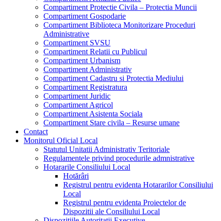
Compartiment Protectie Civila – Protectia Muncii
Compartiment Gospodarie
Compartiment Biblioteca Monitorizare Proceduri
Administrative
Compartiment SVSU
Compartiment Relatii cu Publicul
Compartiment Urbanism
Compartiment Administrativ
Compartiment Cadastru si Protectia Mediului
Compartiment Registratura
Compartiment Juridic
Compartiment Agricol
Compartiment Asistenta Sociala
Compartiment Stare civila – Resurse umane
Contact
Monitorul Oficial Local
Statutul Unitatii Administrativ Teritoriale
Regulamentele privind procedurile admnistrative
Hotararile Consiliului Local
Hotărâri
Registrul pentru evidenta Hotararilor Consiliului
Local
Registrul pentru evidenta Proiectelor de
Dispozitii ale Consiliului Local
Dispozitiile Autoritatii Executive