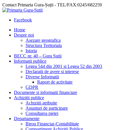
Contact Primaria Gura-Șuții - TEL/FAX:0245/682259
Facebook
Home
Despre noi
Asezare geografica
Structura Teritoriala
Istoria
BECC nr. 40 – Gura Sutii
Informatii publice
Legea 544 din 2001 si Legea 52 din 2003
Declaratii de avere si interese
Diverse Informatii
Raport de activitate
GDPR
Documente si informatii financiare
Achizitii publice
Achizitii atribuite
Anunturi de participare
Consultarea pietei
Departamente
Birou Financiar-Contabilitate
Compartiment Achizitii Publice