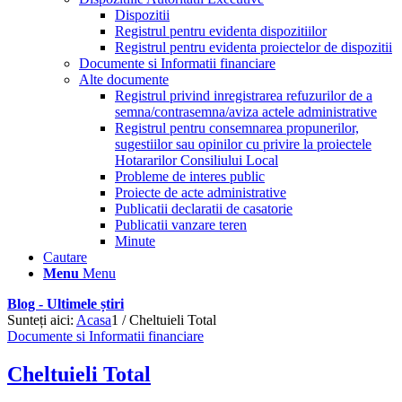
Dispozitii
Registrul pentru evidenta dispozitiilor
Registrul pentru evidenta proiectelor de dispozitii
Documente si Informatii financiare
Alte documente
Registrul privind inregistrarea refuzurilor de a
semna/contrasemna/aviza actele administrative
Registrul pentru consemnarea propunerilor,
sugestiilor sau opinilor cu privire la proiectele
Hotararilor Consiliului Local
Probleme de interes public
Proiecte de acte administrative
Publicatii declaratii de casatorie
Publicatii vanzare teren
Minute
Cautare
Menu
Menu
Blog - Ultimele știri
Sunteți aici:
Acasa
1
/
Cheltuieli Total
Documente si Informatii financiare
Cheltuieli Total