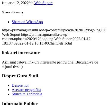
ianuarie 12, 2022
/
de
Web Suport
Share this entry
Share on WhatsApp
https://primariagurasutii.ro/wp-content/uploads/2020/12/logo.jpg
0
0
Web Suport
https://primariagurasutii.ro/wp-
content/uploads/2020/12/logo.jpg
Web Suport
2022-01-12
18:13:40
2022-01-12 18:13:40
Cheltuieli Total
link-uri interesante
Aici sunt cateva link-uri interesante pentru tine! Bucurați-vă de
sejurul dvs. :)
Despre Gura Sutii
Despre noi
Asezare geografica
Structura Teritoriala
Informatii Publice