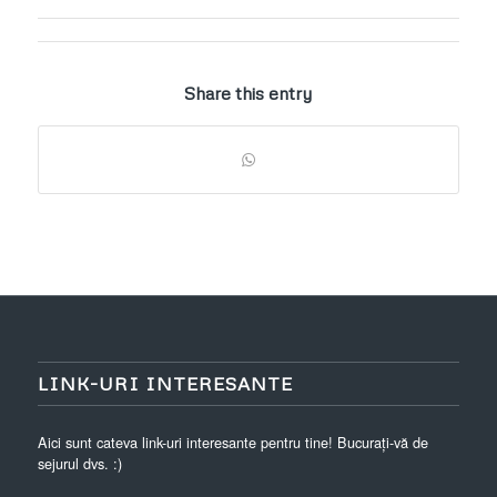
Share this entry
LINK-URI INTERESANTE
Aici sunt cateva link-uri interesante pentru tine! Bucurați-vă de
sejurul dvs. :)