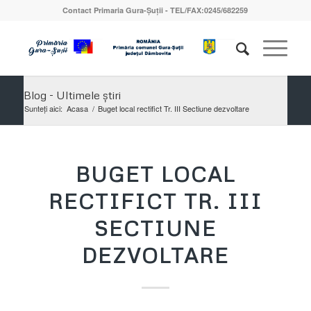
Contact Primaria Gura-Șuții - TEL/FAX:0245/682259
Blog - Ultimele știri
Sunteți aici:
Acasa
/
Buget local rectifict Tr. III Sectiune dezvoltare
BUGET LOCAL
RECTIFICT TR. III
SECTIUNE
DEZVOLTARE