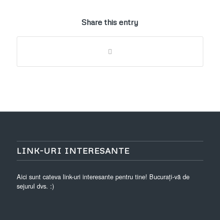
Share this entry
LINK-URI INTERESANTE
Aici sunt cateva link-uri interesante pentru tine! Bucurați-vă de
sejurul dvs. :)