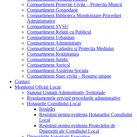
Compartiment Protectie Civila – Protectia Muncii
Compartiment Gospodarie
Compartiment Biblioteca Monitorizare Proceduri
Administrative
Compartiment SVSU
Compartiment Relatii cu Publicul
Compartiment Urbanism
Compartiment Administrativ
Compartiment Cadastru si Protectia Mediului
Compartiment Registratura
Compartiment Juridic
Compartiment Agricol
Compartiment Asistenta Sociala
Compartiment Stare civila – Resurse umane
Contact
Monitorul Oficial Local
Statutul Unitatii Administrativ Teritoriale
Regulamentele privind procedurile admnistrative
Hotararile Consiliului Local
Hotărâri
Registrul pentru evidenta Hotararilor Consiliului
Local
Registrul pentru evidenta Proiectelor de
Dispozitii ale Consiliului Local
Dispozitiile Autoritatii Executive