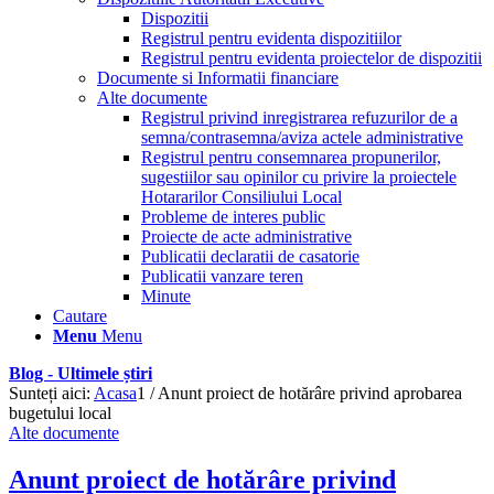
Dispozitii
Registrul pentru evidenta dispozitiilor
Registrul pentru evidenta proiectelor de dispozitii
Documente si Informatii financiare
Alte documente
Registrul privind inregistrarea refuzurilor de a
semna/contrasemna/aviza actele administrative
Registrul pentru consemnarea propunerilor,
sugestiilor sau opinilor cu privire la proiectele
Hotararilor Consiliului Local
Probleme de interes public
Proiecte de acte administrative
Publicatii declaratii de casatorie
Publicatii vanzare teren
Minute
Cautare
Menu
Menu
Blog - Ultimele știri
Sunteți aici:
Acasa
1
/
Anunt proiect de hotărâre privind aprobarea
bugetului local
Alte documente
Anunt proiect de hotărâre privind