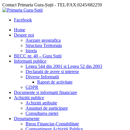
Contact Primaria Gura-Șuții - TEL/FAX:0245/682259
Facebook
Home
Despre noi
Asezare geografica
Structura Teritoriala
Istoria
BECC nr. 40 – Gura Sutii
Informatii publice
Legea 544 din 2001 si Legea 52 din 2003
Declaratii de avere si interese
Diverse Informatii
Raport de activitate
GDPR
Documente si informatii financiare
Achizitii publice
Achizitii atribuite
Anunturi de participare
Consultarea pietei
Departamente
Birou Financiar-Contabilitate
Compartiment Achizitii Publice