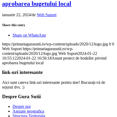
aprobarea bugetului local
ianuarie 22, 2024
/
de
Web Suport
Share this entry
Share on WhatsApp
https://primariagurasutii.ro/wp-content/uploads/2020/12/logo.jpg
0
0
Web Suport
https://primariagurasutii.ro/wp-
content/uploads/2020/12/logo.jpg
Web Suport
2024-01-22
16:55:12
2024-01-22 16:56:18
Anunt proiect de hotărâre privind
aprobarea bugetului local
link-uri interesante
Aici sunt cateva link-uri interesante pentru tine! Bucurați-vă de
sejurul dvs. :)
Despre Gura Sutii
Despre noi
Asezare geografica
Structura Teritoriala