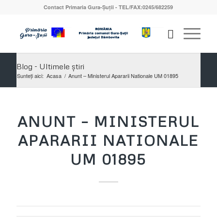
Contact Primaria Gura-Șuții - TEL/FAX:0245/682259
Blog - Ultimele știri
Sunteți aici:
Acasa
/
Anunt – Ministerul Apararii Nationale UM 01895
ANUNT – MINISTERUL
APARARII NATIONALE
UM 01895