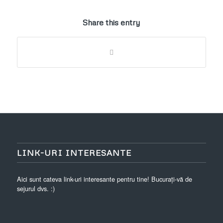
Share this entry
LINK-URI INTERESANTE
Aici sunt cateva link-uri interesante pentru tine! Bucurați-vă de
sejurul dvs. :)