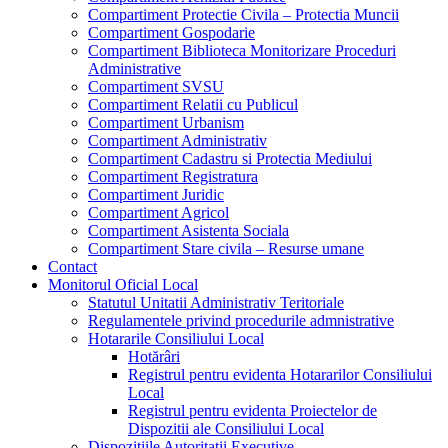
Compartiment Protectie Civila – Protectia Muncii
Compartiment Gospodarie
Compartiment Biblioteca Monitorizare Proceduri
Administrative
Compartiment SVSU
Compartiment Relatii cu Publicul
Compartiment Urbanism
Compartiment Administrativ
Compartiment Cadastru si Protectia Mediului
Compartiment Registratura
Compartiment Juridic
Compartiment Agricol
Compartiment Asistenta Sociala
Compartiment Stare civila – Resurse umane
Contact
Monitorul Oficial Local
Statutul Unitatii Administrativ Teritoriale
Regulamentele privind procedurile admnistrative
Hotararile Consiliului Local
Hotărâri
Registrul pentru evidenta Hotararilor Consiliului
Local
Registrul pentru evidenta Proiectelor de
Dispozitii ale Consiliului Local
Dispozitiile Autoritatii Executive