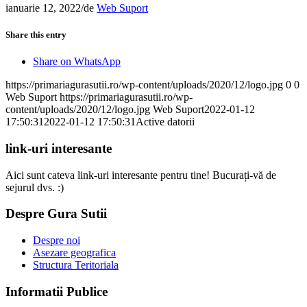
ianuarie 12, 2022
/
de
Web Suport
Share this entry
Share on WhatsApp
https://primariagurasutii.ro/wp-content/uploads/2020/12/logo.jpg
0
0
Web Suport
https://primariagurasutii.ro/wp-
content/uploads/2020/12/logo.jpg
Web Suport
2022-01-12
17:50:31
2022-01-12 17:50:31
Active datorii
link-uri interesante
Aici sunt cateva link-uri interesante pentru tine! Bucurați-vă de
sejurul dvs. :)
Despre Gura Sutii
Despre noi
Asezare geografica
Structura Teritoriala
Informatii Publice