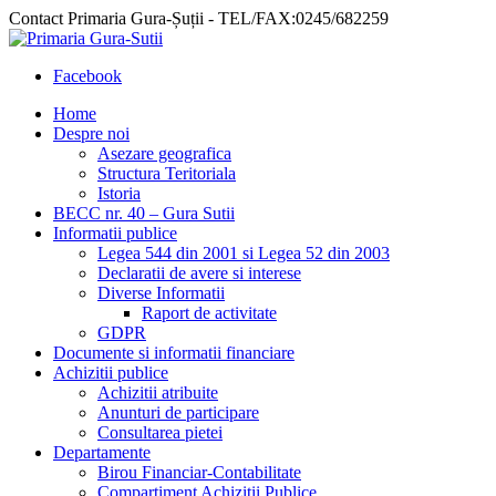
Contact Primaria Gura-Șuții - TEL/FAX:0245/682259
Facebook
Home
Despre noi
Asezare geografica
Structura Teritoriala
Istoria
BECC nr. 40 – Gura Sutii
Informatii publice
Legea 544 din 2001 si Legea 52 din 2003
Declaratii de avere si interese
Diverse Informatii
Raport de activitate
GDPR
Documente si informatii financiare
Achizitii publice
Achizitii atribuite
Anunturi de participare
Consultarea pietei
Departamente
Birou Financiar-Contabilitate
Compartiment Achizitii Publice