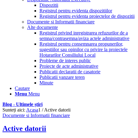
Dispozitii
Registrul pentru evidenta dispozitiilor
Registrul pentru evidenta proiectelor de dispozitii
Documente si Informatii financiare
Alte documente
Registrul privind inregistrarea refuzurilor de a
semna/contrasemna/aviza actele administrative
Registrul pentru consemnarea propunerilor,
sugestiilor sau opinilor cu privire la proiectele
Hotararilor Consiliului Local
Probleme de interes public
Proiecte de acte administrative
Publicatii declaratii de casatorie
Publicatii vanzare teren
Minute
Cautare
Menu
Menu
Blog - Ultimele știri
Sunteți aici:
Acasa
1
/
Active datorii
Documente si Informatii financiare
Active datorii