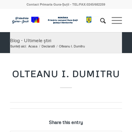
Contact Primaria Gura-Șuții - TEL/FAX:0245/682259
Blog - Ultimele știri
Sunteți aici:
Acasa
/
Declaratii
/
Olteanu I. Dumitru
OLTEANU I. DUMITRU
Share this entry