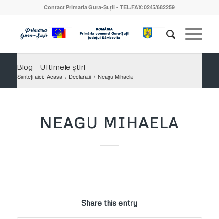
Contact Primaria Gura-Șuții - TEL/FAX:0245/682259
Blog - Ultimele știri
Sunteți aici:
Acasa
/
Declaratii
/
Neagu Mihaela
NEAGU MIHAELA
Share this entry