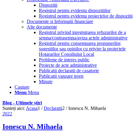
Dispozitii
Registrul pentru evidenta dispozitiilor
Registrul pentru evidenta proiectelor de dispozitii
Documente si Informatii financiare
Alte documente
Registrul privind inregistrarea refuzurilor de a
semna/contrasemna/aviza actele administrative
Registrul pentru consemnarea propunerilor,
sugestiilor sau opinilor cu privire la proiectele
Hotararilor Consiliului Local
Probleme de interes public
Proiecte de acte administrative
Publicatii declaratii de casatorie
Publicatii vanzare teren
Minute
Cautare
Menu
Menu
Blog - Ultimele știri
Sunteți aici:
Acasa
1
/
Declaratii
2
/
Ionescu N. Mihaela
2022
Ionescu N. Mihaela