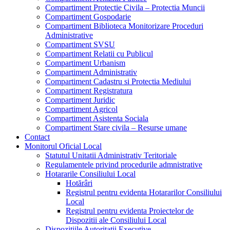
Compartiment Protectie Civila – Protectia Muncii
Compartiment Gospodarie
Compartiment Biblioteca Monitorizare Proceduri
Administrative
Compartiment SVSU
Compartiment Relatii cu Publicul
Compartiment Urbanism
Compartiment Administrativ
Compartiment Cadastru si Protectia Mediului
Compartiment Registratura
Compartiment Juridic
Compartiment Agricol
Compartiment Asistenta Sociala
Compartiment Stare civila – Resurse umane
Contact
Monitorul Oficial Local
Statutul Unitatii Administrativ Teritoriale
Regulamentele privind procedurile admnistrative
Hotararile Consiliului Local
Hotărâri
Registrul pentru evidenta Hotararilor Consiliului
Local
Registrul pentru evidenta Proiectelor de
Dispozitii ale Consiliului Local
Dispozitiile Autoritatii Executive