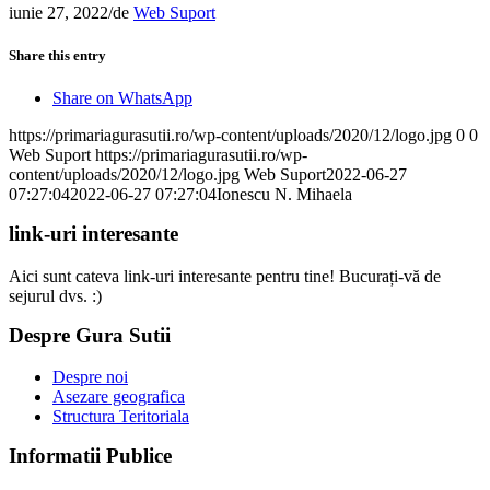
iunie 27, 2022
/
de
Web Suport
Share this entry
Share on WhatsApp
https://primariagurasutii.ro/wp-content/uploads/2020/12/logo.jpg
0
0
Web Suport
https://primariagurasutii.ro/wp-
content/uploads/2020/12/logo.jpg
Web Suport
2022-06-27
07:27:04
2022-06-27 07:27:04
Ionescu N. Mihaela
link-uri interesante
Aici sunt cateva link-uri interesante pentru tine! Bucurați-vă de
sejurul dvs. :)
Despre Gura Sutii
Despre noi
Asezare geografica
Structura Teritoriala
Informatii Publice