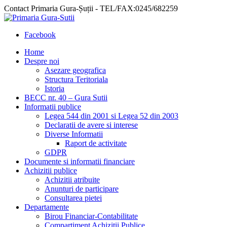
Contact Primaria Gura-Șuții - TEL/FAX:0245/682259
Facebook
Home
Despre noi
Asezare geografica
Structura Teritoriala
Istoria
BECC nr. 40 – Gura Sutii
Informatii publice
Legea 544 din 2001 si Legea 52 din 2003
Declaratii de avere si interese
Diverse Informatii
Raport de activitate
GDPR
Documente si informatii financiare
Achizitii publice
Achizitii atribuite
Anunturi de participare
Consultarea pietei
Departamente
Birou Financiar-Contabilitate
Compartiment Achizitii Publice