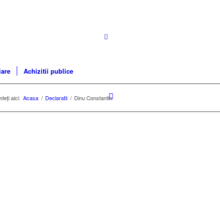
iare
Achizitii publice
teți aici:
Acasa
/
Declaratii
/
Dinu Constantin