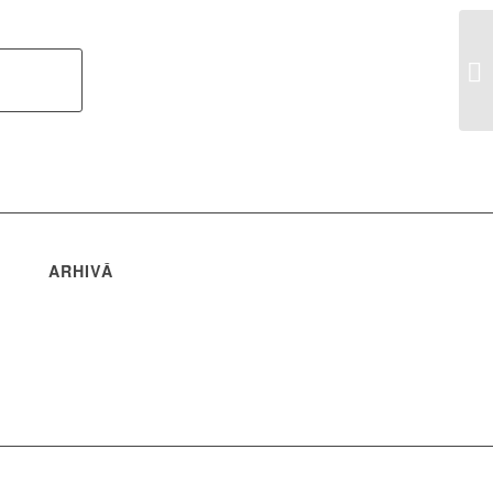
Ga
ARHIVĂ