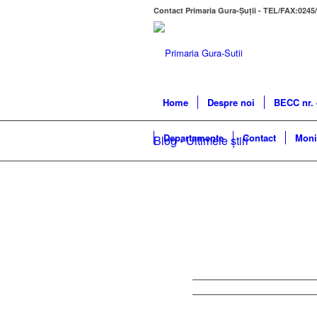
Contact Primaria Gura-Șuții - TEL/FAX:0245
Home
Despre noi
BECC nr. 
Departamente
Contact
Monit
Blog - Ultimele știri