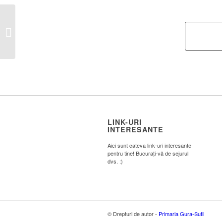
Cristea Alexandru
LINK-URI
INTERESANTE
Aici sunt cateva link-uri interesante
pentru tine! Bucurați-vă de sejurul
dvs. :)
© Drepturi de autor -
Primaria Gura-Sutii