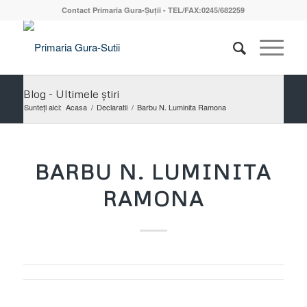
Contact Primaria Gura-Șuții - TEL/FAX:0245/682259
Blog - Ultimele știri
Sunteți aici:
Acasa
/
Declaratii
/
Barbu N. Luminita Ramona
BARBU N. LUMINITA
RAMONA