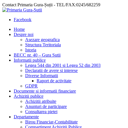
Contact Primaria Gura-Șuții - TEL/FAX:0245/682259
Facebook
Home
Despre noi
Asezare geografica
Structura Teritoriala
Istoria
BECC nr. 40 – Gura Sutii
Informatii publice
Legea 544 din 2001 si Legea 52 din 2003
Declaratii de avere si interese
Diverse Informatii
Raport de activitate
GDPR
Documente si informatii financiare
Achizitii publice
Achizitii atribuite
Anunturi de participare
Consultarea pietei
Departamente
Birou Financiar-Contabilitate
Compartiment Achizitii Publice