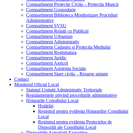
Compartiment Protectie Civila – Protectia Muncii
Compartiment Gospodarie
Compartiment Biblioteca Monitorizare Proceduri
Administrative
Compartiment SVSU
Compartiment Relatii cu Publicul
Compartiment Urbanism
Compartiment Administrativ
Compartiment Cadastru si Protectia Mediului
Compartiment Registratura
Compartiment Juridic
Compartiment Agricol
Compartiment Asistenta Sociala
Compartiment Stare civila – Resurse umane
Contact
Monitorul Oficial Local
Statutul Unitatii Administrativ Teritoriale
Regulamentele privind procedurile admnistrative
Hotararile Consiliului Local
Hotărâri
Registrul pentru evidenta Hotararilor Consiliului
Local
Registrul pentru evidenta Proiectelor de
Dispozitii ale Consiliului Local
Dispozitiile Autoritatii Executive