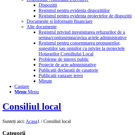
Dispozitii
Registrul pentru evidenta dispozitiilor
Registrul pentru evidenta proiectelor de dispozitii
Documente si Informatii financiare
Alte documente
Registrul privind inregistrarea refuzurilor de a
semna/contrasemna/aviza actele administrative
Registrul pentru consemnarea propunerilor,
sugestiilor sau opinilor cu privire la proiectele
Hotararilor Consiliului Local
Probleme de interes public
Proiecte de acte administrative
Publicatii declaratii de casatorie
Publicatii vanzare teren
Minute
Cautare
Menu
Menu
Consiliul local
Sunteți aici:
Acasa
1
/
Consiliul local
Categorii