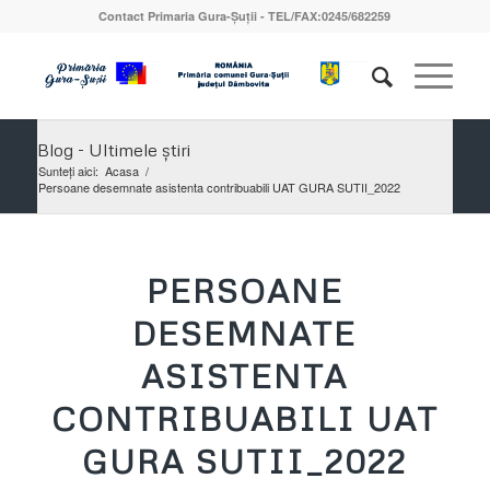
Contact Primaria Gura-Șuții - TEL/FAX:0245/682259
Blog - Ultimele știri
Sunteți aici:
Acasa
/
Persoane desemnate asistenta contribuabili UAT GURA SUTII_2022
PERSOANE
DESEMNATE
ASISTENTA
CONTRIBUABILI UAT
GURA SUTII_2022