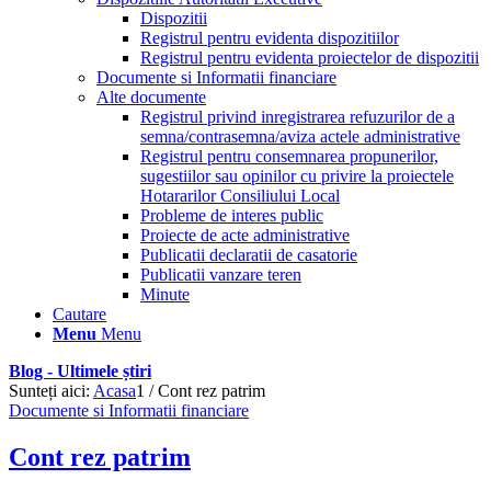
Dispozitii
Registrul pentru evidenta dispozitiilor
Registrul pentru evidenta proiectelor de dispozitii
Documente si Informatii financiare
Alte documente
Registrul privind inregistrarea refuzurilor de a
semna/contrasemna/aviza actele administrative
Registrul pentru consemnarea propunerilor,
sugestiilor sau opinilor cu privire la proiectele
Hotararilor Consiliului Local
Probleme de interes public
Proiecte de acte administrative
Publicatii declaratii de casatorie
Publicatii vanzare teren
Minute
Cautare
Menu
Menu
Blog - Ultimele știri
Sunteți aici:
Acasa
1
/
Cont rez patrim
Documente si Informatii financiare
Cont rez patrim