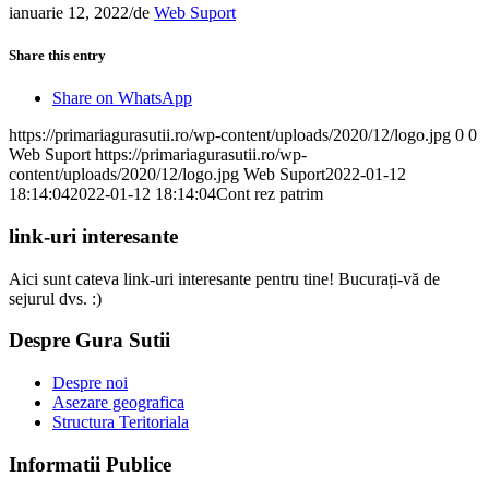
ianuarie 12, 2022
/
de
Web Suport
Share this entry
Share on WhatsApp
https://primariagurasutii.ro/wp-content/uploads/2020/12/logo.jpg
0
0
Web Suport
https://primariagurasutii.ro/wp-
content/uploads/2020/12/logo.jpg
Web Suport
2022-01-12
18:14:04
2022-01-12 18:14:04
Cont rez patrim
link-uri interesante
Aici sunt cateva link-uri interesante pentru tine! Bucurați-vă de
sejurul dvs. :)
Despre Gura Sutii
Despre noi
Asezare geografica
Structura Teritoriala
Informatii Publice