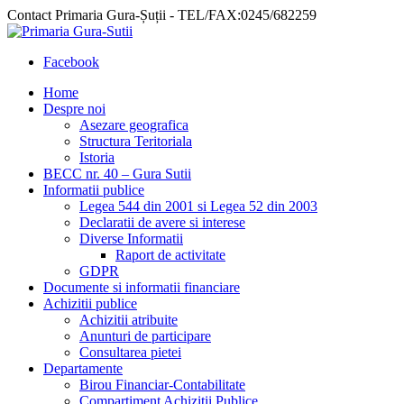
Contact Primaria Gura-Șuții - TEL/FAX:0245/682259
Facebook
Home
Despre noi
Asezare geografica
Structura Teritoriala
Istoria
BECC nr. 40 – Gura Sutii
Informatii publice
Legea 544 din 2001 si Legea 52 din 2003
Declaratii de avere si interese
Diverse Informatii
Raport de activitate
GDPR
Documente si informatii financiare
Achizitii publice
Achizitii atribuite
Anunturi de participare
Consultarea pietei
Departamente
Birou Financiar-Contabilitate
Compartiment Achizitii Publice