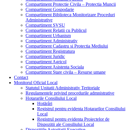
Compartiment Protectie Civila – Protectia Muncii
Compartiment Gospodarie
Compartiment Biblioteca Monitorizare Proceduri
Administrative
Compartiment SVSU
Compartiment Relatii cu Publicul
Compartiment Urbanism
Compartiment Administrativ
Compartiment Cadastru si Protectia Mediului
Compartiment Registratura
Compartiment Juridic
Compartiment Agricol
Compartiment Asistenta Sociala
Compartiment Stare civila – Resurse umane
Contact
Monitorul Oficial Local
Statutul Unitatii Administrativ Teritoriale
Regulamentele privind procedurile admnistrative
Hotararile Consiliului Local
Hotărâri
Registrul pentru evidenta Hotararilor Consiliului
Local
Registrul pentru evidenta Proiectelor de
Dispozitii ale Consiliului Local
Dispozitiile Autoritatii Executive